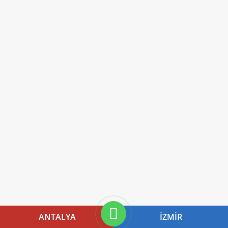
ANTALYA
İZMIR