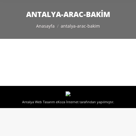
ANTALYA-ARAC-BAKIM
You are here:
Anasayfa
antalya-arac-bakim
Antalya Web Tasarım
eKoza İnternet tarafından yapılmıştır.