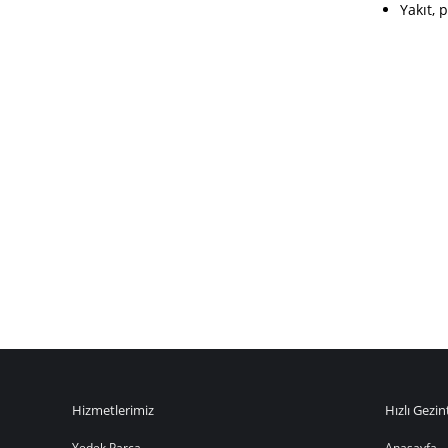
Yakıt, 
Hizmetlerimiz
Hızlı Gezin
Yedek Parça
Anasayfa