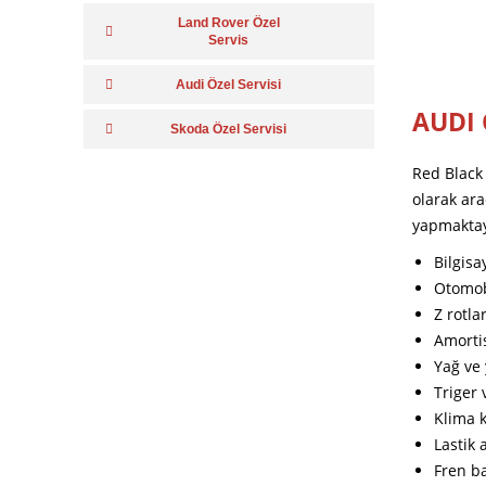
Land Rover Özel
Servis
Audi Özel Servisi
AUDI 
Skoda Özel Servisi
Red Black 
olarak ar
yapmaktay
Bilgisa
Otomobi
Z rotla
Amorti
Yağ ve 
Triger 
Klima 
Lastik 
Fren ba