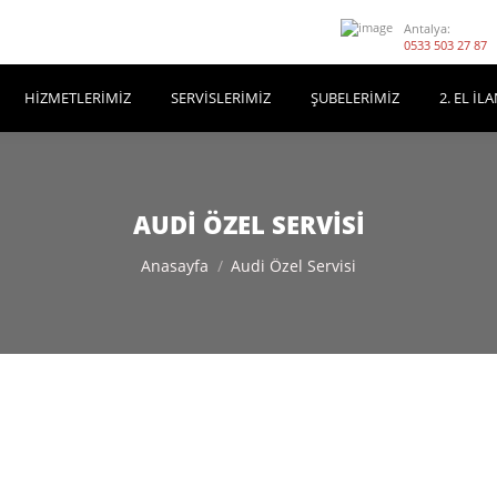
Antalya:
0533 503 27 87
HIZMETLERIMIZ
SERVISLERIMIZ
ŞUBELERIMIZ
2. EL İL
AUDI ÖZEL SERVISI
You are here:
Anasayfa
Audi Özel Servisi