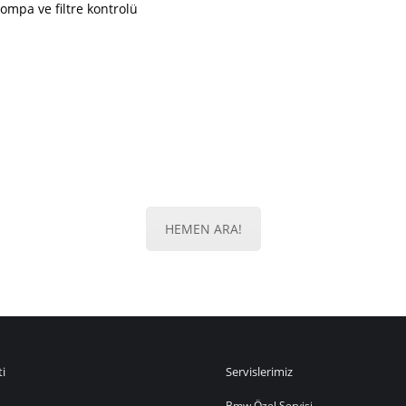
pompa ve filtre kontrolü
HEMEN BİZİMLE İLETİŞİME GEÇİN!
Antalya Mini, Audi, Skoda, Seat Özel Servisi
HEMEN ARA!
ti
Servislerimiz
Bmw Özel Servisi