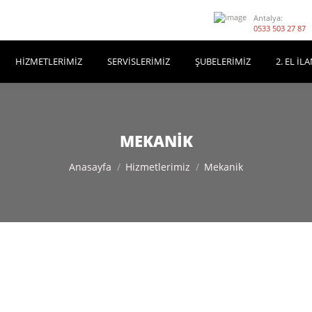
Antalya:
0533 503 27 87
HIZMETLERIMIZ
SERVISLERIMIZ
ŞUBELERIMIZ
2. EL İL
MEKANIK
You are here:
Anasayfa
Hizmetlerimiz
Mekanik