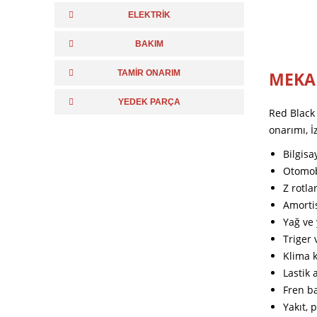
ELEKTRİK
BAKIM
TAMİR ONARIM
MEKAN
YEDEK PARÇA
Red Black 
onarımı, İ
Bilgisa
Otomobi
Z rotla
Amorti
Yağ ve 
Triger 
Klima 
Lastik 
Fren ba
Yakıt, 