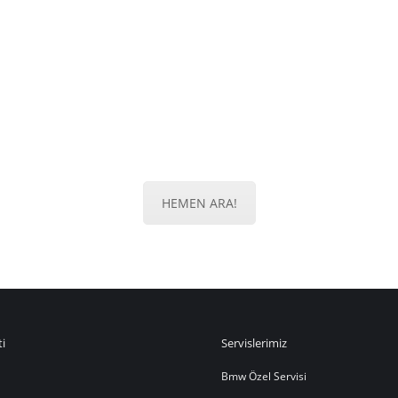
HEMEN BİZİMLE İLETİŞİME GEÇİN!
Antalya Volkswagen, Audi, Skoda, Seat Özel Servisi
HEMEN ARA!
ti
Servislerimiz
Bmw Özel Servisi