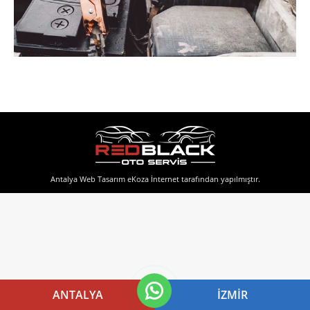
Antalya Web Tasarım
eKoza İnternet tarafından yapılmıştır.
ANTALYA
İZMIR