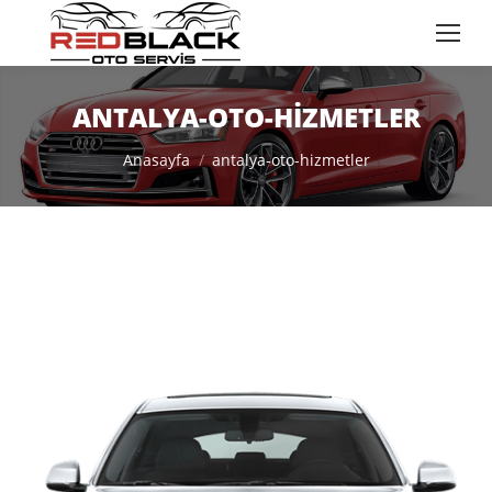
ANTALYA-OTO-HIZMETLER
You are here:
Anasayfa
antalya-oto-hizmetler