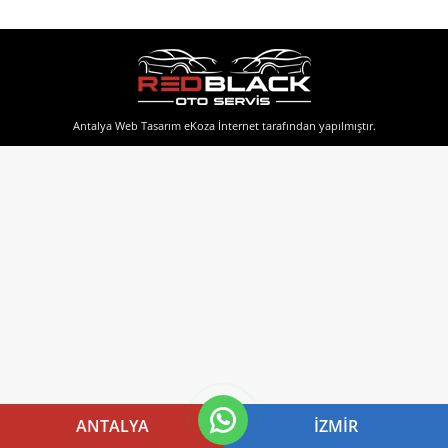
Antalya Web Tasarım
eKoza İnternet tarafından yapılmıştır.
ANTALYA
İZMIR