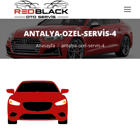
ANTALYA-OZEL-SERVIS-4
You are here:
Anasayfa
antalya-ozel-servis-4