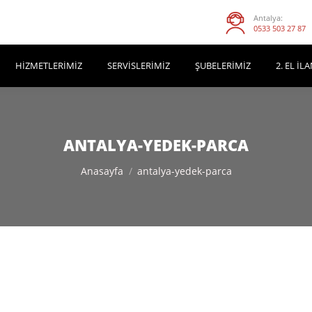
Antalya:
0533 503 27 87
HIZMETLERIMIZ
SERVISLERIMIZ
ŞUBELERIMIZ
2. EL İL
ANTALYA-YEDEK-PARCA
You are here:
Anasayfa
antalya-yedek-parca