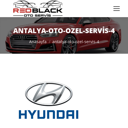
ANTALYA-OTO-OZEL-SERVIS-4
You are here:
Anasayfa
antalya-oto-ozel-servis-4