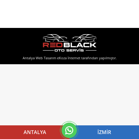
Antalya Web Tasarım
eKoza İnternet tarafından yapılmıştır.
ANTALYA
İZMIR