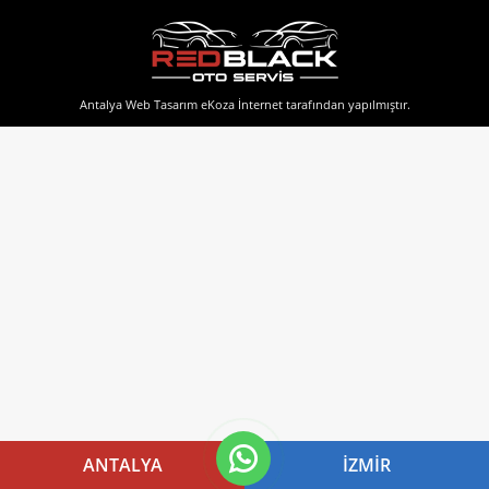
Antalya Web Tasarım
eKoza İnternet tarafından yapılmıştır.
ANTALYA
İZMIR