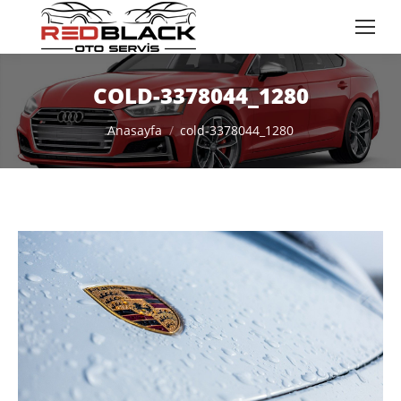
COLD-3378044_1280
You are here:
Anasayfa
cold-3378044_1280