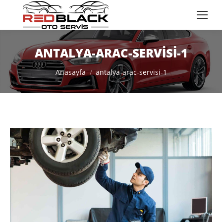
ANTALYA-ARAC-SERVISI-1
You are here:
Anasayfa
antalya-arac-servisi-1