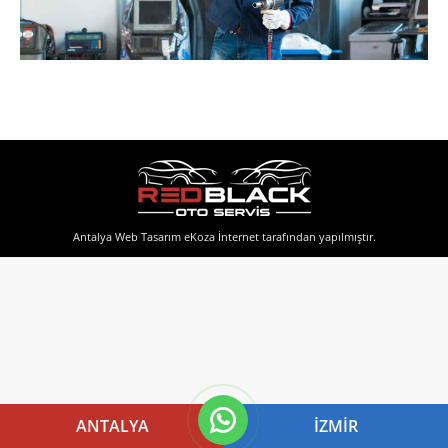
Antalya Web Tasarım
eKoza İnternet tarafından yapılmıştır.
ANTALYA
İZMIR